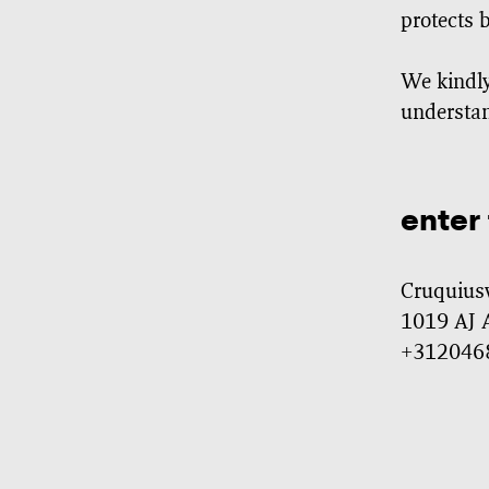
protects 
We kindly
understa
enter
Cruquius
1019 AJ
+312046