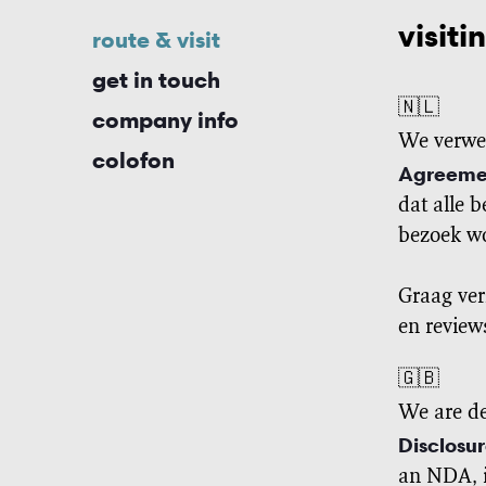
visiti
route & visit
get in touch
🇳🇱
company info
We verwel
colofon
Agreeme
dat alle 
bezoek wo
Graag ver
en review
🇬🇧
We are de
Disclosu
an NDA, i