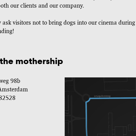
both our clients and our company.
 ask visitors not to bring dogs into our cinema durin
nding!
 the mothership
weg 98b
 Amsterdam
82528