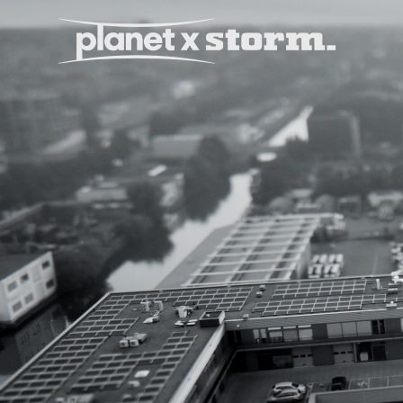
visual effects
virtual production
experiences
title design
readyset studios
setellite