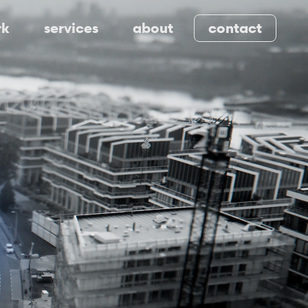
rk
services
about
contact